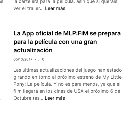
as
la cartelera para la película. asín que si queráis
My
ver el trailer…
Leer más
Little
Pony:
La
La App oficial de MLP:FiM se prepara
Película
para la película con una gran
Trailer
actualización
en
español
05/10/2017
0
Las últimas actualizaciones del juego han estado
girando en torno al próximo estreno de My Little
Pony: La película. Y no es para menos, ya que el
film llegará en los cines de USA el próximo 6 de
«My
La
…
Octubre (es…
Leer más
Little
App
Pony:
oficial
La
de
Película»
MLP:FiM