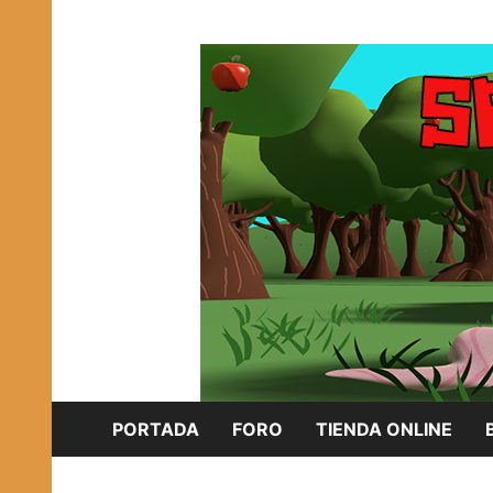
Saltar
Plataforma Brony de España
al
SPONISH HERD
contenido
PORTADA
FORO
TIENDA ONLINE