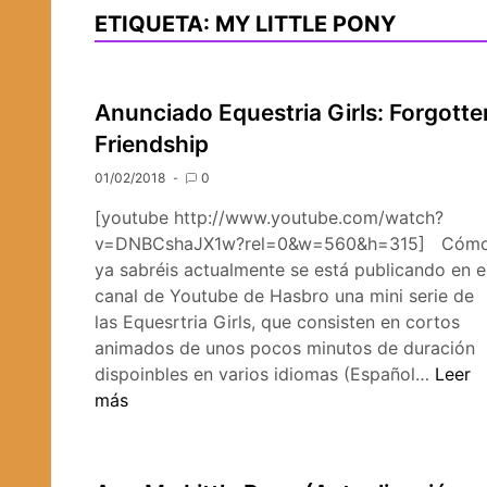
ETIQUETA:
MY LITTLE PONY
Anunciado Equestria Girls: Forgotte
Friendship
01/02/2018
0
[youtube http://www.youtube.com/watch?
v=DNBCshaJX1w?rel=0&w=560&h=315] Cóm
ya sabréis actualmente se está publicando en e
canal de Youtube de Hasbro una mini serie de
las Equesrtria Girls, que consisten en cortos
animados de unos pocos minutos de duración
Anunc
dispoinbles en varios idiomas (Español…
Leer
Equest
más
Girls:
Forgo
Friend