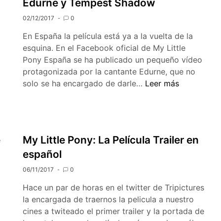
Edurne y Tempest Shadow
un
02/12/2017
0
Spoiler
En España la película está ya a la vuelta de la
esquina. En el Facebook oficial de My Little
Pony España se ha publicado un pequeño vídeo
protagonizada por la cantante Edurne, que no
Edurne
solo se ha encargado de darle…
Leer más
y
Tempest
Shadow
e
My Little Pony: La Película Trailer en
español
06/11/2017
0
Hace un par de horas en el twitter de Tripictures
la encargada de traernos la pelicula a nuestro
cines a twiteado el primer trailer y la portada de