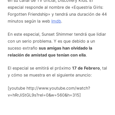
en su canal de TV oficial, Discovery Kids. El
especial responde al nombre de «Equestria Girls:
Forgotten Friendship» y tendrá una duración de 44
minutos según la web
Imdb
.
En este especial, Sunset Shimmer tendrá que lidiar
con un serio problema. Y es que debido a un
suceso extraño
sus amigas han olvidado la
relación de amistad que tenían con ella
.
El especial se emitirá el próximo
17 de Febrero
, tal
y cómo se muestra en el siguiente anuncio:
[youtube http://www.youtube.com/watch?
v=hRrJiStGL9s?rel=0&w=560&h=315]