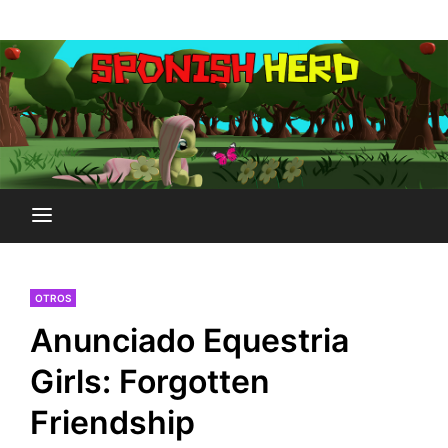
Saltar
Plataforma Brony de España
al
SPONISH HERD
contenido
OTROS
Anunciado Equestria
Girls: Forgotten
Friendship