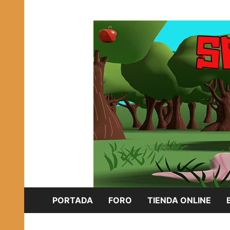
Saltar
Plataforma Brony de España
al
SPONISH HERD
contenido
PORTADA
FORO
TIENDA ONLINE