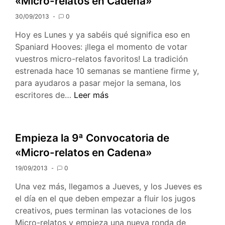
«Micro-relatos en Cadena»
de
Littlepip
30/09/2013
0
Hoy es Lunes y ya sabéis qué significa eso en
Spaniard Hooves: ¡llega el momento de votar
vuestros micro-relatos favoritos! La tradición
estrenada hace 10 semanas se mantiene firme y,
para ayudaros a pasar mejor la semana, los
Votaciones
escritores de…
Leer más
para
la
10ª
Empieza la 9ª Convocatoria de
Convocatoria
«Micro-relatos en Cadena»
«Micro-
relatos
19/09/2013
0
en
Una vez más, llegamos a Jueves, y los Jueves es
Cadena»
el día en el que deben empezar a fluir los jugos
creativos, pues terminan las votaciones de los
Micro-relatos y empieza una nueva ronda de