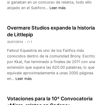
si ganaban en un concurso de relatos, todo ello
Recopilación
alojado en el Subforo…
Leer más
del
Concurso:
Adopta
Overmare Studios expande la historia
un
de Littlepip
Pony
2
30/07/2014
1
y
Fallout Equestria es uno de los Fanfics más
3
conocidos dentro de la comunidad Brony. Escrito
por Kkat, fue terminado a finales de 2011 con una
extensión que supera las 620.00 palabras; lo que
equivale aproximadamente a unas 2000 páginas
Overmare
en…
Leer más
Studios
expande
la
Votaciones para la 10ª Convocatoria
historia