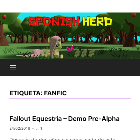
Saltar
Plataforma Brony de España
al
SPONISH HERD
contenido
ETIQUETA:
FANFIC
Fallout Equestria – Demo Pre-Alpha
24/02/2016
1
Después de dos años sin saber nada de este