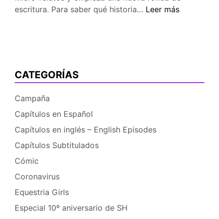
Empieza
escritura. Para saber qué historia…
Leer más
la
9ª
Convocatoria
de
«Micro-
CATEGORÍAS
relatos
en
Campaña
Cadena»
Capítulos en Español
Capítulos en inglés – English Episodes
Capítulos Subtitulados
Cómic
Coronavirus
Equestria Girls
Especial 10º aniversario de SH