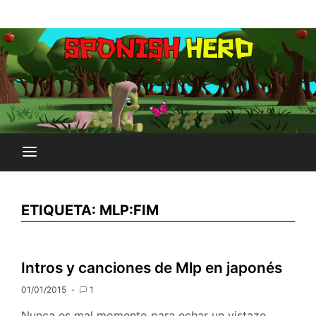
Saltar
Plataforma Brony de España
al
SPONISH HERD
contenido
ETIQUETA:
MLP:FIM
Intros y canciones de Mlp en japonés
01/01/2015
1
Nunca es mal momento para echar un vistazo