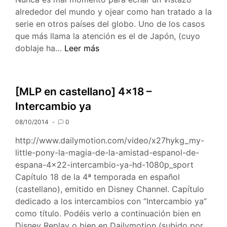
alrededor del mundo y ojear como han tratado a la
serie en otros países del globo. Uno de los casos
que más llama la atención es el de Japón, (cuyo
Intros
doblaje ha…
Leer más
y
canciones
de
[MLP en castellano] 4×18 –
Mlp
Intercambio ya
en
japonés
08/10/2014
0
http://www.dailymotion.com/video/x27hykg_my-
little-pony-la-magia-de-la-amistad-espanol-de-
espana-4×22-intercambio-ya-hd-1080p_sport
Capítulo 18 de la 4ª temporada en español
(castellano), emitido en Disney Channel. Capítulo
dedicado a los intercambios con “Intercambio ya”
como título. Podéis verlo a continuación bien en
Disney Replay o bien en Dailymotion (subido por