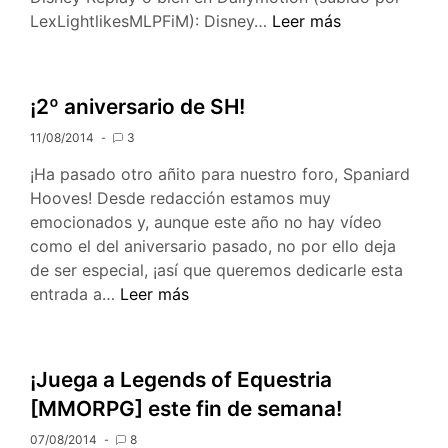
[MLP
LexLightlikesMLPFiM): Disney…
Leer más
en
castellano]
4×18
¡2º aniversario de SH!
–
11/08/2014
3
Intercambio
ya
¡Ha pasado otro añito para nuestro foro, Spaniard
Hooves! Desde redacción estamos muy
emocionados y, aunque este año no hay vídeo
como el del aniversario pasado, no por ello deja
de ser especial, ¡así que queremos dedicarle esta
¡2º
entrada a…
Leer más
aniversario
de
SH!
¡Juega a Legends of Equestria
[MMORPG] este fin de semana!
07/08/2014
8