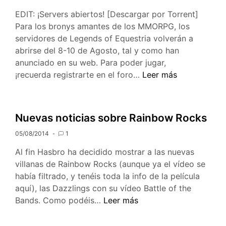
EDIT: ¡Servers abiertos! [Descargar por Torrent]
Para los bronys amantes de los MMORPG, los
servidores de Legends of Equestria volverán a
abrirse del 8-10 de Agosto, tal y como han
anunciado en su web. Para poder jugar,
¡Juega
¡recuerda registrarte en el foro…
Leer más
a
Legends
of
Nuevas noticias sobre Rainbow Rocks
Equestria
05/08/2014
1
[MMORPG]
este
Al fin Hasbro ha decidido mostrar a las nuevas
fin
villanas de Rainbow Rocks (aunque ya el vídeo se
de
había filtrado, y tenéis toda la info de la película
semana!
aquí), las Dazzlings con su vídeo Battle of the
Nuevas
Bands. Como podéis…
Leer más
noticias
sobre