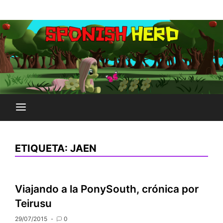
Saltar
Plataforma Brony de España
al
SPONISH HERD
contenido
ETIQUETA:
JAEN
Viajando a la PonySouth, crónica por
Teirusu
29/07/2015
0