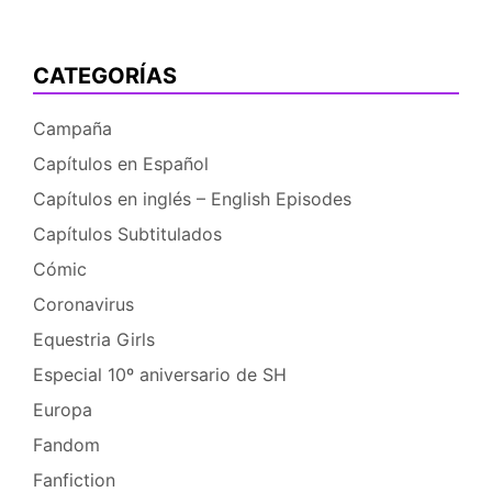
Manga
de
Jerez
CATEGORÍAS
–
5
Campaña
de
Capítulos en Español
Abril
Capítulos en inglés – English Episodes
Capítulos Subtitulados
Cómic
Coronavirus
Equestria Girls
Especial 10º aniversario de SH
Europa
Fandom
Fanfiction