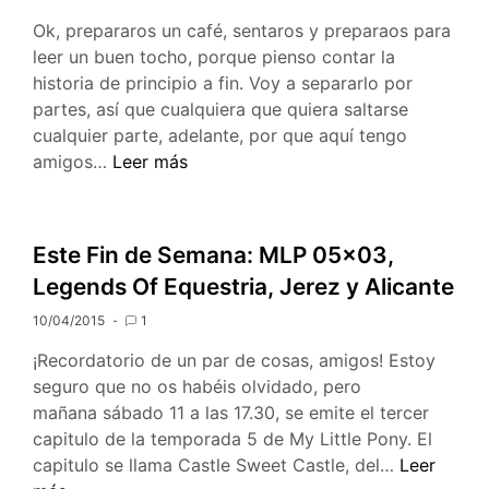
Ok, prepararos un café, sentaros y preparaos para
leer un buen tocho, porque pienso contar la
historia de principio a fin. Voy a separarlo por
partes, así que cualquiera que quiera saltarse
cualquier parte, adelante, por que aquí tengo
Viajando
amigos…
Leer más
a
la
PonySouth,
Este Fin de Semana: MLP 05×03,
crónica
Legends Of Equestria, Jerez y Alicante
por
Teirusu
10/04/2015
1
¡Recordatorio de un par de cosas, amigos! Estoy
seguro que no os habéis olvidado, pero
mañana sábado 11 a las 17.30, se emite el tercer
capitulo de la temporada 5 de My Little Pony. El
Este
capitulo se llama Castle Sweet Castle, del…
Leer