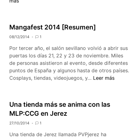
Fin
más
de
Semana:
MLP
Mangafest 2014 [Resumen]
05×03,
08/12/2014
1
Legends
Of
Por tercer año, el salón sevillano volvió a abrir sus
Equestria,
puertas los días 21, 22 y 23 de noviembre. Miles
Jerez
de personas asistieron al evento, desde diferentes
y
puntos de España y algunos hasta de otros países.
Alicante
Mangafest
Cosplays, tiendas, videojuegos, y…
Leer más
2014
[Resumen]
Una tienda más se anima con las
MLP:CCG en Jerez
27/10/2014
1
Una tienda de Jerez llamada PVPjerez ha