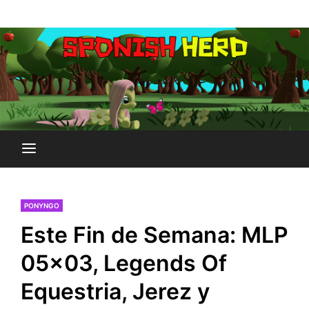
Saltar
Plataforma Brony de España
al
SPONISH HERD
contenido
PONYNGO
Este Fin de Semana: MLP
05×03, Legends Of
Equestria, Jerez y