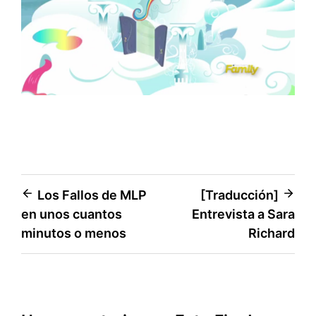
Navegación
Los Fallos de MLP
[Traducción]
en unos cuantos
Entrevista a Sara
de
minutos o menos
Richard
entradas