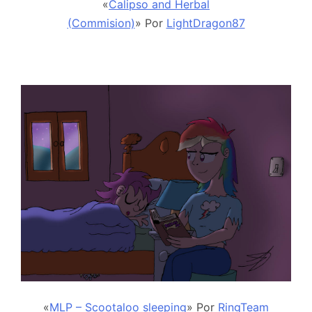
«
Calipso and Herbal
(Commision)
» Por
LightDragon87
«
MLP – Scootaloo sleeping
» Por
RingTeam