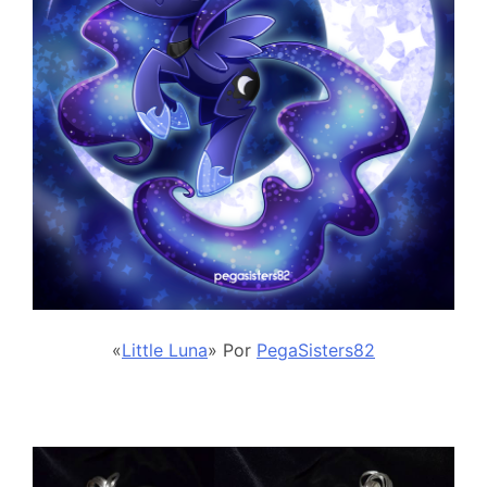
«
Little Luna
» Por
PegaSisters82