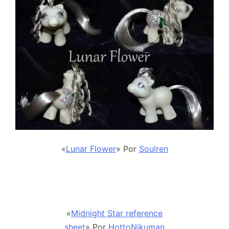
«
Lunar Flower
» Por
Soulren
«
Midnight Star reference
sheet
» Por
HottoNikuman