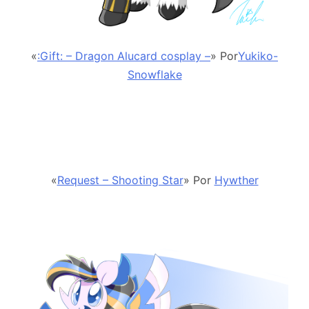
«
:Gift: – Dragon Alucard cosplay –
» Por
Yukiko-
Snowflake
«
Request – Shooting Star
» Por
Hywther