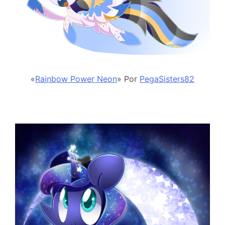
«
Rainbow Power Neon
» Por
PegaSisters82