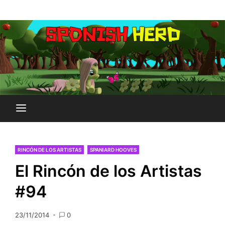
Saltar
Plataforma Brony de España
al
SPONISH HERD
contenido
RINCÓN DE LOS ARTISTAS
SPANIARD HOOVES
El Rincón de los Artistas
#94
23/11/2014
0