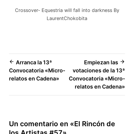
Crossover- Equestria will fall into darkness By
LaurentChokobita
Navegación
Arranca la 13ª
Empiezan las
Convocatoria «Micro-
votaciones de la 13ª
de
relatos en Cadena»
Convocatoria «Micro-
entradas
relatos en Cadena»
Un comentario en «
El Rincón de
los Artistas #57
»