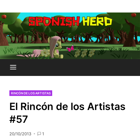
Saltar
Plataforma Brony de España
al
SPONISH HERD
contenido
RINCÓN DE LOS ARTISTAS
El Rincón de los Artistas
#57
20/10/2013
1