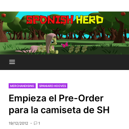
Saltar
Plataforma Brony de España
al
SPONISH HERD
contenido
MERCHANDISING
SPANIARD HOOVES
Empieza el Pre-Order
para la camiseta de SH
19/12/2012
1