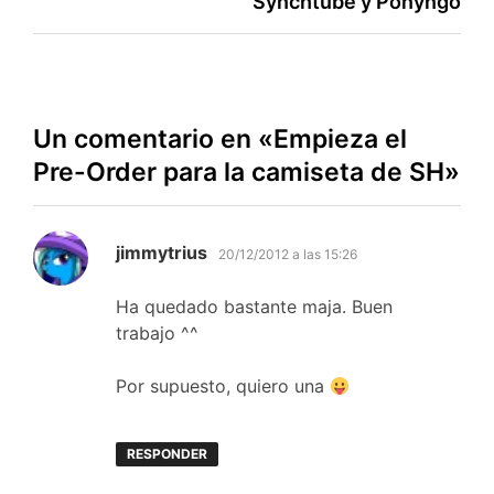
Synchtube y Ponyngo
entradas
Un comentario en «
Empieza el
Pre-Order para la camiseta de SH
»
dice:
jimmytrius
20/12/2012 a las 15:26
Ha quedado bastante maja. Buen
trabajo ^^
Por supuesto, quiero una
RESPONDER