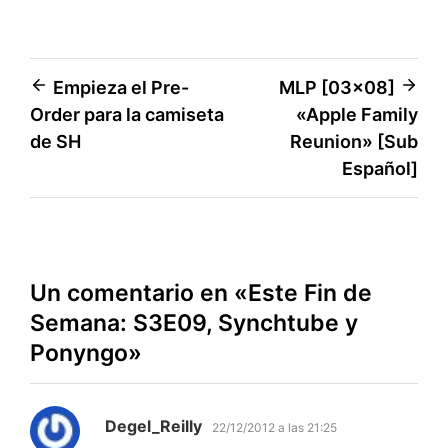
Navegación
Empieza el Pre-
MLP [03×08]
Order para la camiseta
«Apple Family
de
de SH
Reunion» [Sub
entradas
Español]
Un comentario en «
Este Fin de
Semana: S3E09, Synchtube y
Ponyngo
»
dice:
Degel_Reilly
22/12/2012 a las 21:25