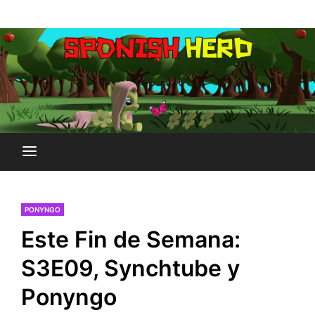
Saltar
Plataforma Brony de España
al
SPONISH HERD
contenido
PONYNGO
Este Fin de Semana:
S3E09, Synchtube y
Ponyngo