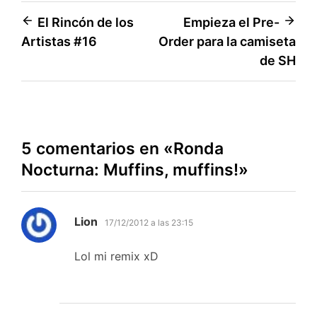
Navegación
El Rincón de los
Empieza el Pre-
Artistas #16
Order para la camiseta
de
de SH
entradas
5 comentarios en «
Ronda
Nocturna: Muffins, muffins!
»
dice:
Lion
17/12/2012 a las 23:15
Lol mi remix xD