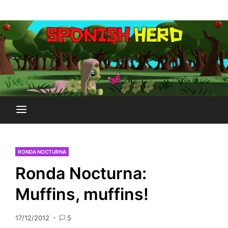
Saltar
Plataforma Brony de España
al
SPONISH HERD
contenido
RONDA NOCTURNA
Ronda Nocturna:
Muffins, muffins!
17/12/2012
5