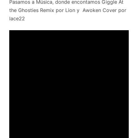
Pasamos a Música, donde encontamos Giggle At
the Ghosties Remix por Lion y Awoken Cover por
lace22