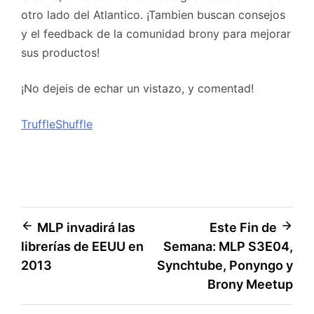
otro lado del Atlantico. ¡Tambien buscan consejos
y el feedback de la comunidad brony para mejorar
sus productos!
¡No dejeis de echar un vistazo, y comentad!
TruffleShuffle
Navegación
MLP invadirá las
Este Fin de
librerías de EEUU en
Semana: MLP S3E04,
de
2013
Synchtube, Ponyngo y
entradas
Brony Meetup