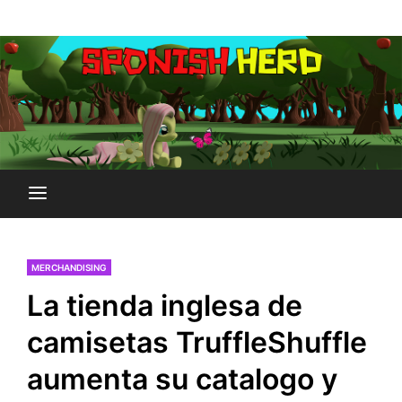
Saltar
Plataforma Brony de España
al
SPONISH HERD
contenido
MERCHANDISING
La tienda inglesa de
camisetas TruffleShuffle
aumenta su catalogo y