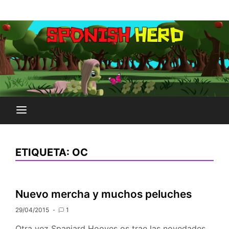
Saltar
Plataforma Brony de España
al
SPONISH HERD
contenido
ETIQUETA:
OC
Nuevo mercha y muchos peluches
29/04/2015
1
Otra vez Spaniard Hooves os trae las novedades