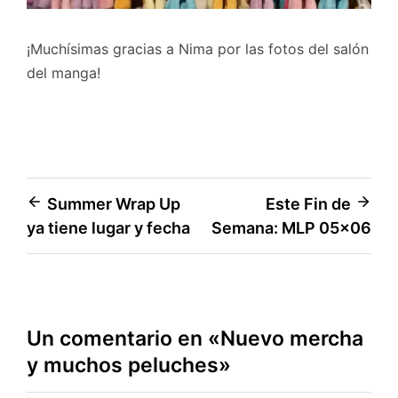
¡Muchísimas gracias a Nima por las fotos del salón
del manga!
Navegación
Summer Wrap Up
Este Fin de
ya tiene lugar y fecha
Semana: MLP 05×06
de
entradas
Un comentario en «
Nuevo mercha
y muchos peluches
»