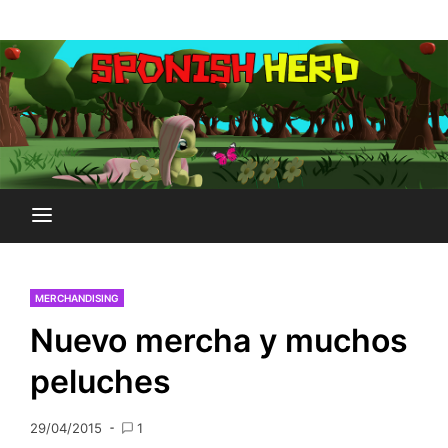
Saltar
Plataforma Brony de España
al
SPONISH HERD
contenido
MERCHANDISING
Nuevo mercha y muchos
peluches
29/04/2015
1