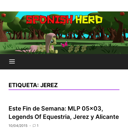
Saltar
Plataforma Brony de España
al
SPONISH HERD
contenido
ETIQUETA:
JEREZ
Este Fin de Semana: MLP 05×03,
Legends Of Equestria, Jerez y Alicante
10/04/2015
1