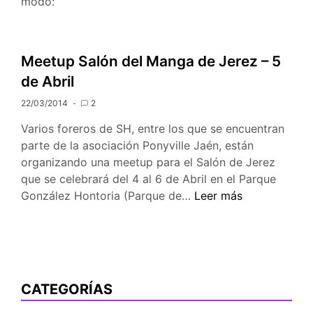
modo:
Meetup Salón del Manga de Jerez – 5
de Abril
22/03/2014
2
Varios foreros de SH, entre los que se encuentran
parte de la asociación Ponyville Jaén, están
organizando una meetup para el Salón de Jerez
que se celebrará del 4 al 6 de Abril en el Parque
Meetup
González Hontoria (Parque de…
Leer más
Salón
del
Manga
de
Jerez
CATEGORÍAS
–
5