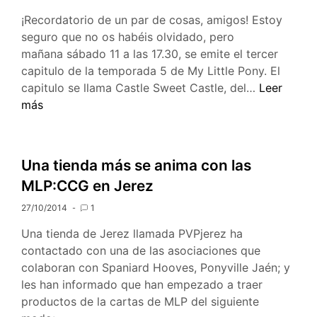
¡Recordatorio de un par de cosas, amigos! Estoy
seguro que no os habéis olvidado, pero
mañana sábado 11 a las 17.30, se emite el tercer
capitulo de la temporada 5 de My Little Pony. El
Este
capitulo se llama Castle Sweet Castle, del…
Leer
Fin
más
de
Semana:
MLP
Una tienda más se anima con las
05×03,
MLP:CCG en Jerez
Legends
Of
27/10/2014
1
Equestria,
Una tienda de Jerez llamada PVPjerez ha
Jerez
contactado con una de las asociaciones que
y
colaboran con Spaniard Hooves, Ponyville Jaén; y
Alicante
les han informado que han empezado a traer
productos de la cartas de MLP del siguiente