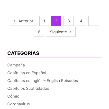
«Too
Many
Bronies»
por
Navegación
←
Anterior
1
2
3
4
…
Asturcón
de
(primera
6
Siguiente
→
parte)
entradas
CATEGORÍAS
Campaña
Capítulos en Español
Capítulos en inglés – English Episodes
Capítulos Subtitulados
Cómic
Coronavirus