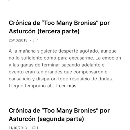
Salón
del
Manga
Crónica de “Too Many Bronies” por
de
Asturcón (tercera parte)
Barcelona
2013
25/10/2013
1
A la mañana siguiente desperté agotado, aunque
no lo suficiente como para excusarme. La emoción
y las ganas de terminar sacando adelante el
evento eran tan grandes que compensaron el
cansancio y disiparon todo resquicio de dudas.
Crónica
Llegué temprano al…
Leer más
de
“Too
Many
Crónica de “Too Many Bronies” por
Bronies”
Asturcón (segunda parte)
por
Asturcón
11/10/2013
1