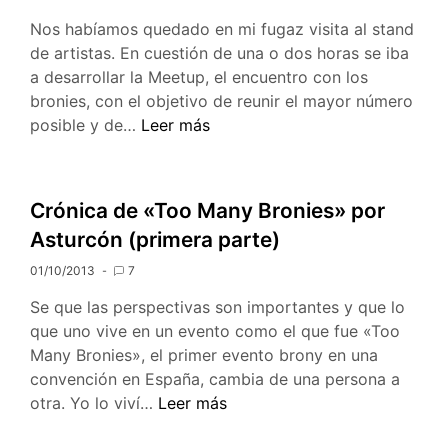
(tercera
Nos habíamos quedado en mi fugaz visita al stand
parte)
de artistas. En cuestión de una o dos horas se iba
a desarrollar la Meetup, el encuentro con los
bronies, con el objetivo de reunir el mayor número
Crónica
posible y de…
Leer más
de
“Too
Many
Crónica de «Too Many Bronies» por
Bronies”
Asturcón (primera parte)
por
Asturcón
01/10/2013
7
(segunda
Se que las perspectivas son importantes y que lo
parte)
que uno vive en un evento como el que fue «Too
Many Bronies», el primer evento brony en una
convención en España, cambia de una persona a
Crónica
otra. Yo lo viví…
Leer más
de