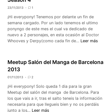
23/11/2013
1
¡Hi everypony! Tenemos por delante un fin de
semana cargado. Por un lado tenemos el ultimo
ponyngo de este mes el cual va dedicado de
nuevo a 2 personajes, en esta ocasión al Doctor
Este
Whooves y Derpy(como cada fin de…
Leer más
Fin
de
Semana:
Meetup Salón del Manga de Barcelona
Ponyngo/Elecci
2013
Temas
Diciembre/Jorna
01/11/2013
2
Bronies/Estreno
¡Hi everypony! Solo queda 1 dia para la gran
Season
Meetup del salón del manga de Barcelona. Para
4
los que vais a ir, tras el salto teneis la información
necesaria para que llegueis bien y no os perdáis
Meetup
junto a los…
Leer más