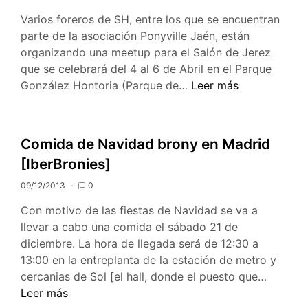
Varios foreros de SH, entre los que se encuentran
parte de la asociación Ponyville Jaén, están
organizando una meetup para el Salón de Jerez
que se celebrará del 4 al 6 de Abril en el Parque
Meetup
González Hontoria (Parque de…
Leer más
Salón
del
Manga
Comida de Navidad brony en Madrid
de
[IberBronies]
Jerez
–
09/12/2013
0
5
Con motivo de las fiestas de Navidad se va a
de
llevar a cabo una comida el sábado 21 de
Abril
diciembre. La hora de llegada será de 12:30 a
13:00 en la entreplanta de la estación de metro y
Comida
cercanias de Sol [el hall, donde el puesto que…
de
Leer más