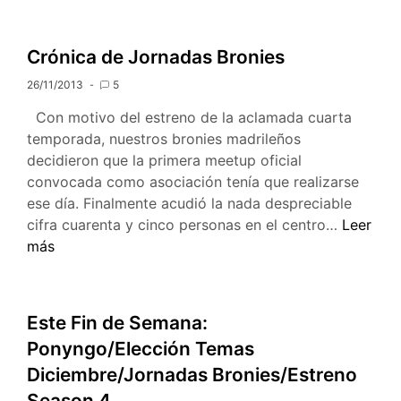
Navida
brony
en
Crónica de Jornadas Bronies
Madrid
26/11/2013
5
[IberBro
Con motivo del estreno de la aclamada cuarta
temporada, nuestros bronies madrileños
decidieron que la primera meetup oficial
convocada como asociación tenía que realizarse
ese día. Finalmente acudió la nada despreciable
Crónica
cifra cuarenta y cinco personas en el centro…
Leer
de
más
Jornada
Bronies
Este Fin de Semana:
Ponyngo/Elección Temas
Diciembre/Jornadas Bronies/Estreno
Season 4