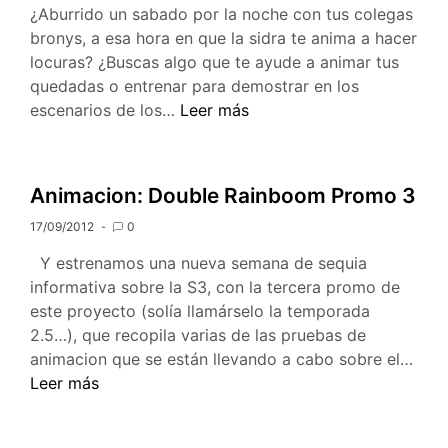
¿Aburrido un sabado por la noche con tus colegas
fecha
bronys, a esa hora en que la sidra te anima a hacer
de
locuras? ¿Buscas algo que te ayude a animar tus
la
quedadas o entrenar para demostrar en los
S.3
Zona
escenarios de los…
Leer más
Gamer:
My
Little
Animacion: Double Rainboom Promo 3
Karaoke,
17/09/2012
0
Singing
is
Y estrenamos una nueva semana de sequia
Magic
informativa sobre la S3, con la tercera promo de
este proyecto (solía llamárselo la temporada
2.5…), que recopila varias de las pruebas de
Anim
animacion que se están llevando a cabo sobre el…
Doub
Leer más
Rai
Pro