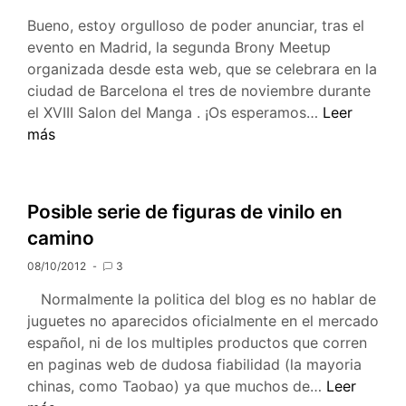
Bueno, estoy orgulloso de poder anunciar, tras el
evento en Madrid, la segunda Brony Meetup
organizada desde esta web, que se celebrara en la
ciudad de Barcelona el tres de noviembre durante
Brony
el XVIII Salon del Manga . ¡Os esperamos…
Leer
Meetup
más
XVIII
Salon
del
Posible serie de figuras de vinilo en
Manga
camino
de
Barcelona.
08/10/2012
3
Normalmente la politica del blog es no hablar de
juguetes no aparecidos oficialmente en el mercado
español, ni de los multiples productos que corren
en paginas web de dudosa fiabilidad (la mayoria
Posible
chinas, como Taobao) ya que muchos de…
Leer