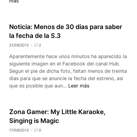
serie
más
de
figuras
de
Noticia: Menos de 30 dias para saber
vinilo
la fecha de la S.3
en
camino
21/09/2012
2
Aparentemente hace unos minutos ha aparecido la
siguiente imagen en el Facebook del canal Hub.
Segun el pie de dicha foto, faltan menos de treinta
dias para que se anuncie la fecha del estreno, asi
Noticia:
que es posible que aun…
Leer más
Menos
de
30
Zona Gamer: My Little Karaoke,
dias
Singing is Magic
para
saber
17/09/2012
0
la