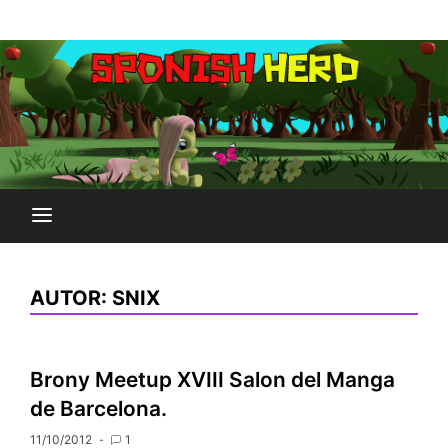
Saltar
Plataforma Brony de España
al
SPONISH HERD
contenido
AUTOR:
SNIX
Brony Meetup XVIII Salon del Manga
de Barcelona.
11/10/2012
1