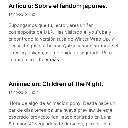
3
Articulo: Sobre el fandom japones.
16/09/2012
1
Supongamos que tú, lector, eres un fan
cosmopolita de MLP. Has visitado el youTube y
encontrado la versión rusa de Winter Wrap Up, y
pensaste que era buena. Quizá hasta disfrutaste el
opening italiano, de molonidad asegurada. Pero
Articulo:
cuando uno…
Leer más
Sobre
el
fandom
Animacion: Children of the Night.
japones.
15/09/2012
2
¡Hora de algo de animacion pony! Desde hace un
par de dias tenemos una nueva preview de este
esperado proyecto fan-made centrado en Luna.
Solo son 41 segundos de duracion, pero sirven