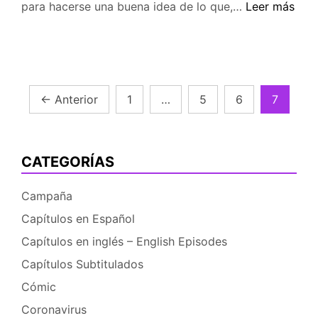
Animacion:
para hacerse una buena idea de lo que,…
Leer más
Children
of
the
Night.
Navegación
←
Anterior
1
…
5
6
7
de
entradas
CATEGORÍAS
Campaña
Capítulos en Español
Capítulos en inglés – English Episodes
Capítulos Subtitulados
Cómic
Coronavirus