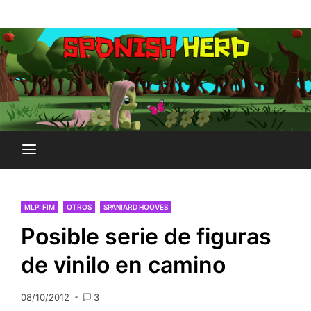
Saltar
Plataforma Brony de España
al
SPONISH HERD
contenido
MLP: FIM
OTROS
SPANIARD HOOVES
Posible serie de figuras
de vinilo en camino
08/10/2012
3