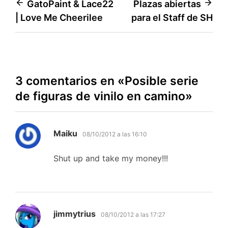
Navegación
GatoPaint & Lace22
Plazas abiertas
| Love Me Cheerilee
para el Staff de SH
de
entradas
3 comentarios en «
Posible serie
de figuras de vinilo en camino
»
dice:
Maiku
08/10/2012 a las 16:10
Shut up and take my money!!!
dice:
jimmytrius
08/10/2012 a las 17:27