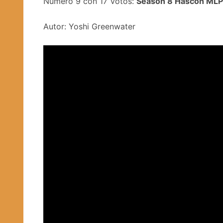
Número 9 con 17 Votos:
Season 8 Hascon MLP 
Autor: Yoshi Greenwater