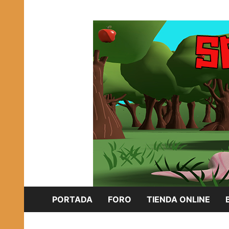
Saltar
Plataforma Brony de España
al
SPONISH HERD
contenido
PORTADA
FORO
TIENDA ONLINE