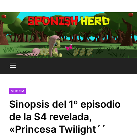
Saltar
Plataforma Brony de España
al
SPONISH HERD
contenido
MLP: FIM
Sinopsis del 1º episodio
de la S4 revelada,
«Princesa Twilight´´