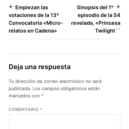
Navegación
Empiezan las
Sinopsis del 1º
votaciones de la 13ª
episodio de la S4
de
Convocatoria «Micro-
revelada, «Princesa
entradas
relatos en Cadena»
Twilight´´
Deja una respuesta
Tu dirección de correo electrónico no será
publicada.
Los campos obligatorios están
marcados con
*
COMENTARIO
*