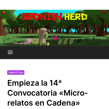
Saltar
Plataforma Brony de España
al
SPONISH HERD
contenido
FANFICTION
Empieza la 14ª
Convocatoria «Micro-
relatos en Cadena»