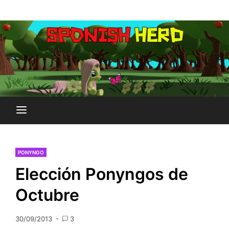
Saltar
Plataforma Brony de España
al
SPONISH HERD
contenido
PONYNGO
Elección Ponyngos de
Octubre
30/09/2013
3