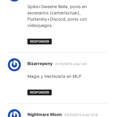
Spike+Sweetie Belle, ponis en
escenarios (cantar/actuar),
Fluttershy+Discord, ponis con
videojuegos.
RESPONDER
dice:
Bizarrepony
01/10/2013 a las 1:43
Magia y Hechicería en MLP
RESPONDER
dice:
Nightmare Moon
02/10/2013 a las 12:18