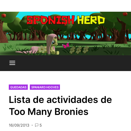
Saltar
Plataforma Brony de España
al
SPONISH HERD
contenido
QUEDADAS
SPANIARD HOOVES
Lista de actividades de
Too Many Bronies
16/09/2013
5