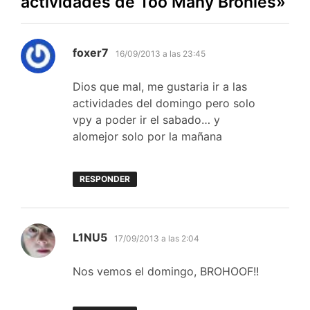
actividades de Too Many Bronies
»
dice:
foxer7
16/09/2013 a las 23:45
Dios que mal, me gustaria ir a las
actividades del domingo pero solo
vpy a poder ir el sabado… y
alomejor solo por la mañana
RESPONDER
dice:
L1NU5
17/09/2013 a las 2:04
Nos vemos el domingo, BROHOOF!!