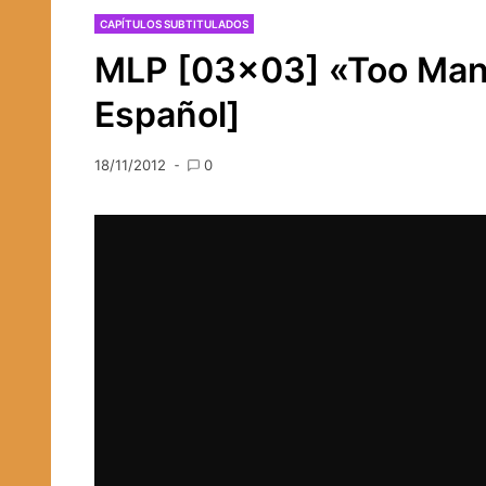
CAPÍTULOS SUBTITULADOS
MLP [03×03] «Too Many
Español]
18/11/2012
0