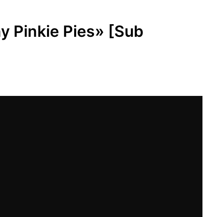
SUBMENÚ
S
 Pinkie Pies» [Sub