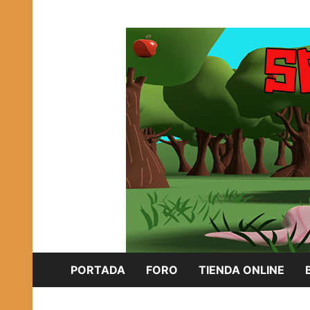
Saltar
Plataforma Brony de España
al
SPONISH HERD
contenido
PORTADA
FORO
TIENDA ONLINE