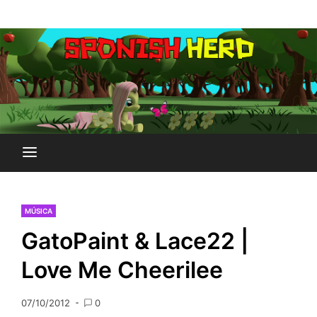
Saltar
Plataforma Brony de España
al
SPONISH HERD
contenido
MÚSICA
GatoPaint & Lace22 |
Love Me Cheerilee
07/10/2012
0