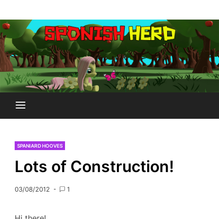
Saltar
Plataforma Brony de España
al
SPONISH HERD
contenido
SPANIARD HOOVES
Lots of Construction!
03/08/2012
1
Hi there!