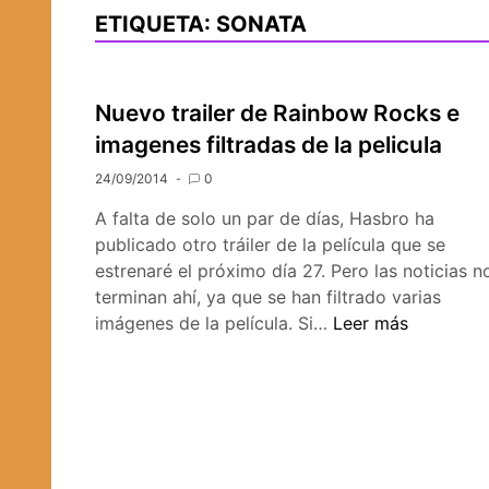
ETIQUETA:
SONATA
Nuevo trailer de Rainbow Rocks e
imagenes filtradas de la pelicula
24/09/2014
0
A falta de solo un par de días, Hasbro ha
publicado otro tráiler de la película que se
estrenaré el próximo día 27. Pero las noticias n
terminan ahí, ya que se han filtrado varias
Nuevo
imágenes de la película. Si…
Leer más
trailer
de
Rainbow
Rocks
e
imagenes