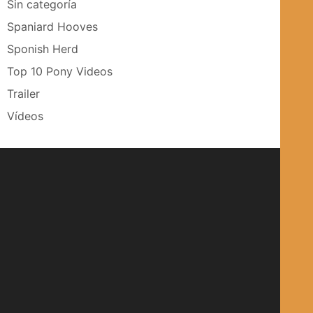
Sin categoría
Spaniard Hooves
Sponish Herd
Top 10 Pony Videos
Trailer
Vídeos