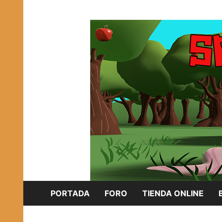
Saltar
Plataforma Brony de España
al
SPONISH HERD
contenido
PORTADA
FORO
TIENDA ONLINE