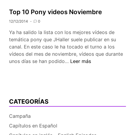
la
pelicula
Top 10 Pony videos Noviembre
de
12/12/2014
0
MLP
confirmado
Ya ha salido la lista con los mejores vídeos de
para
temática pony que JHaller suele publicar en su
el
canal. En este caso le ha tocado el turno a los
3
vídeos del mes de noviembre, vídeos que durante
de
Top
unos días se han podido…
Leer más
noviembre
10
de
Pony
2017
videos
Noviembre
CATEGORÍAS
Campaña
Capítulos en Español