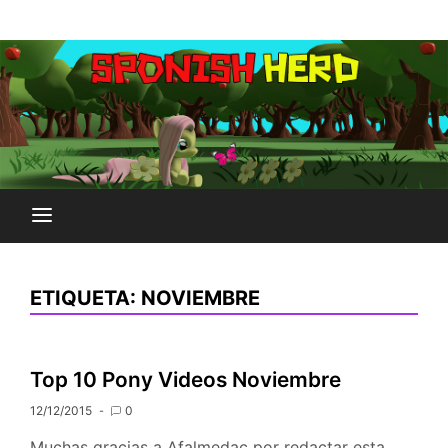
Saltar
Plataforma Brony de España
al
SPONISH HERD
contenido
ETIQUETA:
NOVIEMBRE
Top 10 Pony Videos Noviembre
12/12/2015
0
Muchas gracias a Afalmedac por redactar esta