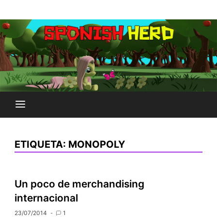
Saltar
Plataforma Brony de España
al
SPONISH HERD
contenido
ETIQUETA:
MONOPOLY
Un poco de merchandising
internacional
23/07/2014
1