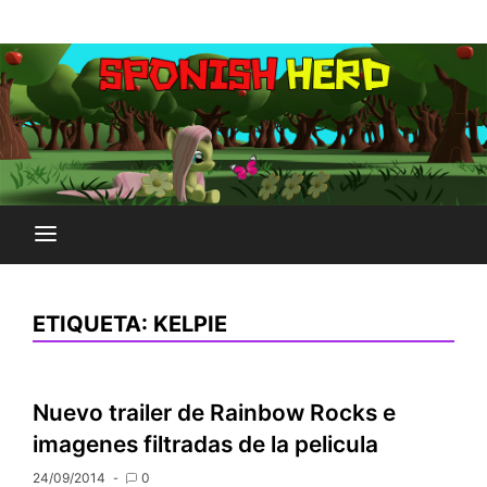
Saltar
Plataforma Brony de España
al
SPONISH HERD
contenido
ETIQUETA:
KELPIE
Nuevo trailer de Rainbow Rocks e
imagenes filtradas de la pelicula
24/09/2014
0