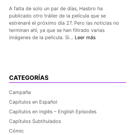
A falta de solo un par de días, Hasbro ha
publicado otro tráiler de la película que se
estrenaré el próximo día 27. Pero las noticias no
terminan ahí, ya que se han filtrado varias
Nuevo
imágenes de la película. Si…
Leer más
trailer
de
Rainbow
Rocks
e
CATEGORÍAS
imagenes
filtradas
Campaña
de
Capítulos en Español
la
pelicula
Capítulos en inglés – English Episodes
Capítulos Subtitulados
Cómic