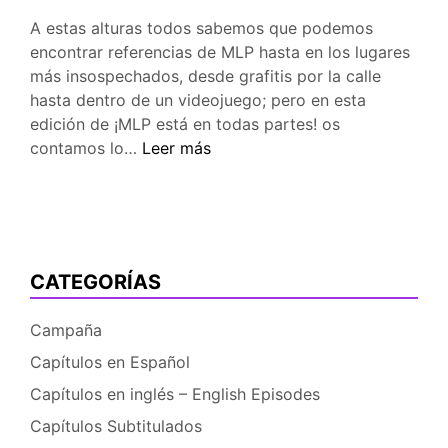
A estas alturas todos sabemos que podemos
encontrar referencias de MLP hasta en los lugares
más insospechados, desde grafitis por la calle
hasta dentro de un videojuego; pero en esta
edición de ¡MLP está en todas partes! os
¡MLP
contamos lo…
Leer más
está
en
todas
partes!:
Ponis
CATEGORÍAS
en
la
Campaña
EEI
Capítulos en Español
Capítulos en inglés – English Episodes
Capítulos Subtitulados