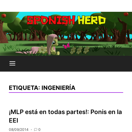
Saltar
Plataforma Brony de España
al
SPONISH HERD
contenido
ETIQUETA:
INGENIERÍA
¡MLP está en todas partes!: Ponis en la
EEI
08/09/2014
0