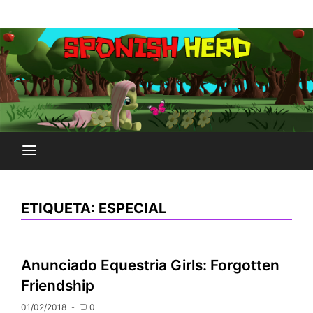
Saltar
Plataforma Brony de España
al
SPONISH HERD
contenido
ETIQUETA:
ESPECIAL
Anunciado Equestria Girls: Forgotten
Friendship
01/02/2018
0