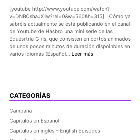
[youtube http://www.youtube.com/watch?
v=DNBCshaJX1w?rel=0&w=560&h=315] Cómo ya
sabréis actualmente se está publicando en el canal
de Youtube de Hasbro una mini serie de las
Equesrtria Girls, que consisten en cortos animados
de unos pocos minutos de duración dispoinbles en
Anunciado
varios idiomas (Español…
Leer más
Equestria
Girls:
Forgotten
Friendship
CATEGORÍAS
Campaña
Capítulos en Español
Capítulos en inglés – English Episodes