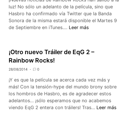
luz! No sólo un adelanto de la película, sino que
Hasbro ha confirmado vía Twitter que la Banda
Sonora de la misma estará disponible el Martes 9
Noticias
de Septiembre en iTunes.…
Leer más
sobre
Rainbow
Rocks
¡Otro nuevo Tráiler de EqG 2 –
Rainbow Rocks!
28/08/2014
0
¡Y es que la película se acerca cada vez más y
más! Con la tensión-hype del mundo brony sobre
los hombros de Hasbro, es de agradecer estos
adelantos… ¡sólo esperamos que no acabemos
¡Otro
viendo EqG 2 entera con tráilers! Tras…
Leer más
nuevo
Tráiler
de