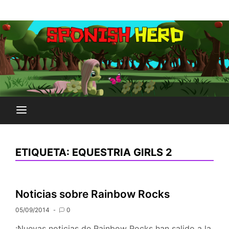
Saltar
Plataforma Brony de España
al
SPONISH HERD
contenido
ETIQUETA:
EQUESTRIA GIRLS 2
Noticias sobre Rainbow Rocks
05/09/2014
0
¡Nuevas noticias de Rainbow Rocks han salido a la