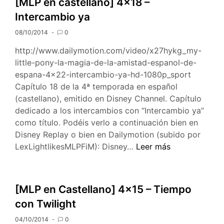
[MLP en castellano] 4×18 –
–
Intercambio ya
Maúd
Pie
08/10/2014
0
http://www.dailymotion.com/video/x27hykg_my-
little-pony-la-magia-de-la-amistad-espanol-de-
espana-4×22-intercambio-ya-hd-1080p_sport
Capítulo 18 de la 4ª temporada en español
(castellano), emitido en Disney Channel. Capítulo
dedicado a los intercambios con “Intercambio ya”
como título. Podéis verlo a continuación bien en
Disney Replay o bien en Dailymotion (subido por
[MLP
LexLightlikesMLPFiM): Disney…
Leer más
en
castellano]
4×18
[MLP en Castellano] 4×15 – Tiempo
–
con Twilight
Intercambio
ya
04/10/2014
0