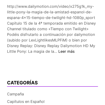
http://www.dailymotion.com/video/x275g1k_my-
little-pony-la-magia-de-la-amistad-espanol-de-
espana-4×15-tiempo-de-twilight-hd-1080p_sport
Capítulo 15 de la 4ª temporada emitido en Disney
Channel titulado como «Tiempo con Twilight»
Podéis disfrutarlo a continuación por dailymotion
(subido por LexLightlikesMLPFiM) o bien por
Disney Replay: Disney Replay Dailymotion HD My
[MLP
Little Pony: La magia de la…
Leer más
en
Castellano]
4×15
–
Tiempo
CATEGORÍAS
con
Twilight
Campaña
Capítulos en Español