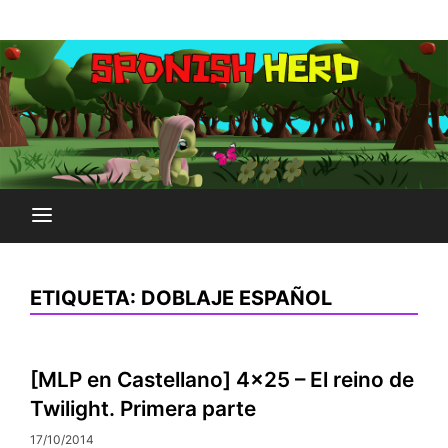
Saltar
Plataforma Brony de España
al
SPONISH HERD
contenido
ETIQUETA:
DOBLAJE ESPAÑOL
[MLP en Castellano] 4×25 – El reino de
Twilight. Primera parte
17/10/2014