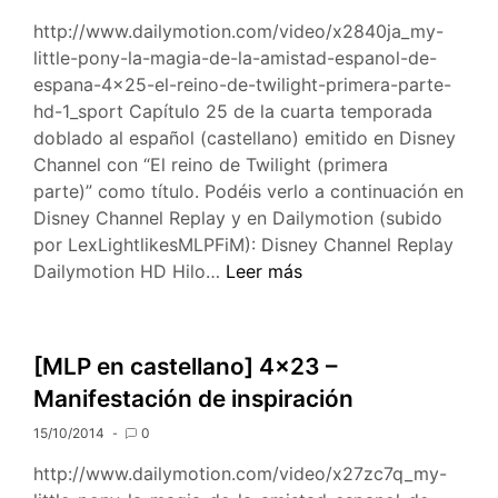
http://www.dailymotion.com/video/x2840ja_my-
little-pony-la-magia-de-la-amistad-espanol-de-
espana-4×25-el-reino-de-twilight-primera-parte-
hd-1_sport Capítulo 25 de la cuarta temporada
doblado al español (castellano) emitido en Disney
Channel con “El reino de Twilight (primera
parte)” como título. Podéis verlo a continuación en
Disney Channel Replay y en Dailymotion (subido
por LexLightlikesMLPFiM): Disney Channel Replay
[MLP
Dailymotion HD Hilo…
Leer más
en
Castellano]
4×25
[MLP en castellano] 4×23 –
–
Manifestación de inspiración
El
reino
15/10/2014
0
de
http://www.dailymotion.com/video/x27zc7q_my-
Twilight.