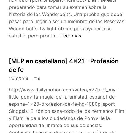
preparando para tomar su examen sobre la
historia de los Wonderbolts. Una prueba que debe
pasar para llegar a ser un miembro de las Reservas
Wonderbolts Twilight ofrece para ayudar a su
[MLP
estudio, pero pronto…
Leer más
en
castellano]
4×22
[MLP en castellano] 4×21 – Profesión
–
de fe
Probando,
probando,
13/10/2014
0
uno,
http://www.dailymotion.com/video/x27tu9f_my-
dos,
little-pony-la-magia-de-la-amistad-espanol-de-
tres
espana-4×20-profesion-de-fe-hd-1080p_sport
Sinopsis: El tónico sana-todo de los hermanos Flim
y Flam le da a los ciudadanos de Ponyville la
oportunidad de librarse de sus dolencias.
Applejack tiene sus dudas sobre los méritos del