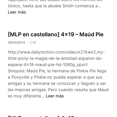
[MLP
tónico, hasta que la abuela Smith comienza a…
en
Leer más
castella
4×21
–
[MLP en castellano] 4×19 – Maúd Pie
Profesi
09/10/2014
0
de
fe
http://www.dailymotion.com/video/x27kws7_my-
little-pony-la-magia-de-la-amistad-espanol-de-
espana-4×18-maud-pie-hd-1080p_sport
Sinopsis: Maúd Pie, la hermana de Pinkie Pie llega
a Ponyville y Pinkie no puede esperar a que sus
amigas y su hermana se conozcan y lleguen a ser
las mejores amigas. Pero cuando resulta que Maud
[MLP
es muy diferente…
Leer más
en
castellano]
4×19