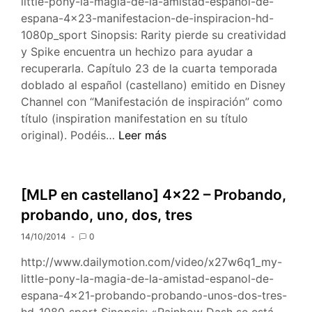
little-pony-la-magia-de-la-amistad-espanol-de-
Primera
espana-4×23-manifestacion-de-inspiracion-hd-
parte
1080p_sport Sinopsis: Rarity pierde su creatividad
y Spike encuentra un hechizo para ayudar a
recuperarla. Capítulo 23 de la cuarta temporada
doblado al español (castellano) emitido en Disney
Channel con “Manifestación de inspiración” como
título (inspiration manifestation en su título
[MLP
original). Podéis…
Leer más
en
castellano]
4×23
[MLP en castellano] 4×22 – Probando,
–
probando, uno, dos, tres
Manifestación
de
14/10/2014
0
inspiración
http://www.dailymotion.com/video/x27w6q1_my-
little-pony-la-magia-de-la-amistad-espanol-de-
espana-4×21-probando-probando-unos-dos-tres-
hd-1080_sport Sinopsis: «Rainbow Dash se está