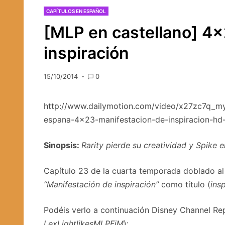
CAPÍTULOS EN ESPAÑOL
[MLP en castellano] 4×
inspiración
15/10/2014
0
http://www.dailymotion.com/video/x27zc7q_my-
espana-4×23-manifestacion-de-inspiracion-hd
Sinopsis:
Rarity pierde su creatividad y Spike 
Capítulo 23 de la cuarta temporada doblado al
“Manifestación de inspiración”
como título (
ins
Podéis verlo a continuación Disney Channel Re
LexLightlikesMLPFiM
):