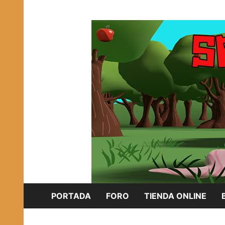
Saltar
Plataforma Brony de España
al
SPONISH HERD
contenido
PORTADA
FORO
TIENDA ONLINE