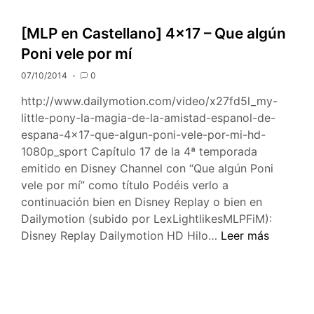
castellano]
4×18
[MLP en Castellano] 4×17 – Que algún
–
Poni vele por mí
Intercambio
ya
07/10/2014
0
http://www.dailymotion.com/video/x27fd5l_my-
little-pony-la-magia-de-la-amistad-espanol-de-
espana-4×17-que-algun-poni-vele-por-mi-hd-
1080p_sport Capítulo 17 de la 4ª temporada
emitido en Disney Channel con “Que algún Poni
vele por mí” como título Podéis verlo a
continuación bien en Disney Replay o bien en
Dailymotion (subido por LexLightlikesMLPFiM):
[MLP
Disney Replay Dailymotion HD Hilo…
Leer más
en
Castellano]
4×17
–