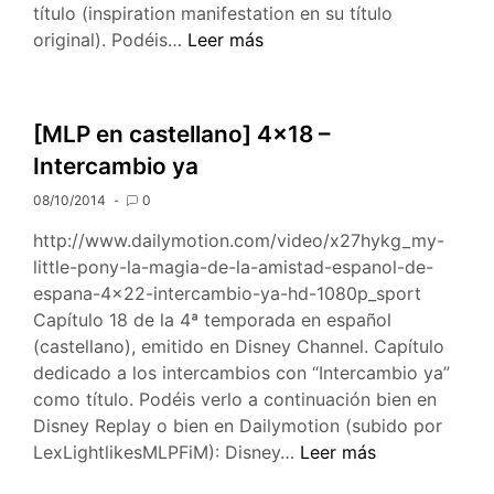
título (inspiration manifestation en su título
[MLP
original). Podéis…
Leer más
en
castellano]
4×23
[MLP en castellano] 4×18 –
–
Intercambio ya
Manifestación
de
08/10/2014
0
inspiración
http://www.dailymotion.com/video/x27hykg_my-
little-pony-la-magia-de-la-amistad-espanol-de-
espana-4×22-intercambio-ya-hd-1080p_sport
Capítulo 18 de la 4ª temporada en español
(castellano), emitido en Disney Channel. Capítulo
dedicado a los intercambios con “Intercambio ya”
como título. Podéis verlo a continuación bien en
Disney Replay o bien en Dailymotion (subido por
[MLP
LexLightlikesMLPFiM): Disney…
Leer más
en