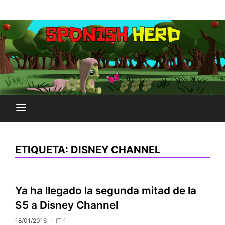
Saltar
Plataforma Brony de España
al
SPONISH HERD
contenido
ETIQUETA:
DISNEY CHANNEL
Ya ha llegado la segunda mitad de la
S5 a Disney Channel
18/01/2016
1