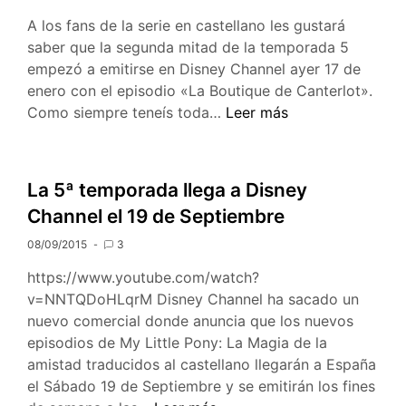
A los fans de la serie en castellano les gustará
saber que la segunda mitad de la temporada 5
empezó a emitirse en Disney Channel ayer 17 de
enero con el episodio «La Boutique de Canterlot».
Ya
Como siempre teneís toda…
Leer más
ha
llegado
la
La 5ª temporada llega a Disney
segunda
Channel el 19 de Septiembre
mitad
de
08/09/2015
3
la
https://www.youtube.com/watch?
S5
v=NNTQDoHLqrM Disney Channel ha sacado un
a
nuevo comercial donde anuncia que los nuevos
Disney
episodios de My Little Pony: La Magia de la
Channel
amistad traducidos al castellano llegarán a España
el Sábado 19 de Septiembre y se emitirán los fines