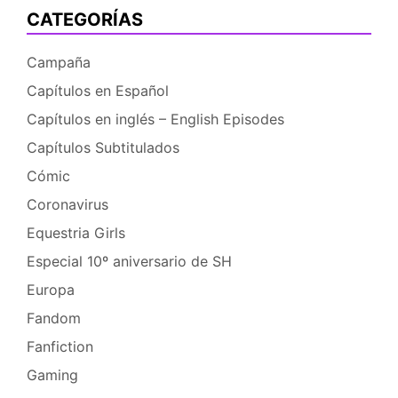
Que
CATEGORÍAS
algún
Poni
Campaña
vele
Capítulos en Español
por
mí
Capítulos en inglés – English Episodes
Capítulos Subtitulados
Cómic
Coronavirus
Equestria Girls
Especial 10º aniversario de SH
Europa
Fandom
Fanfiction
Gaming