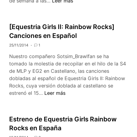
La
de semana a las…
Leer más
5ª
temporada
llega
[Equestria Girls II: Rainbow Rocks]
a
Canciones en Español
Disney
Channel
25/11/2014
1
el
Nuestro compañero Sotsim_Brawlfan se ha
19
tomado la molestia de recopilar en el hilo de la S4
de
de MLP y EG2 en Castellano, las canciones
Septiembre
dobladas al español de Equestria Girls II: Rainbow
Rocks, cuya versión doblada al castellano se
[Equestria
estrenó el 15…
Leer más
Girls
II:
Rainbow
Estreno de Equestria Girls Rainbow
Rocks]
Rocks en España
Canciones
en