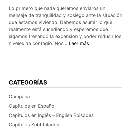
Lo primero que nada queremos enviaros un
mensaje de tranquilidad y sosiego ante la situación
que estamos viviendo. Debemos asumir lo que
realmente está sucediendo y esperemos que
sigamos frenando la expansión y poder reducir los
Situación
niveles de contagio. Nos…
Leer más
de
crisis
del
coronavirus
(COVID-
CATEGORÍAS
19)
Campaña
Capítulos en Español
Capítulos en inglés – English Episodes
Capítulos Subtitulados