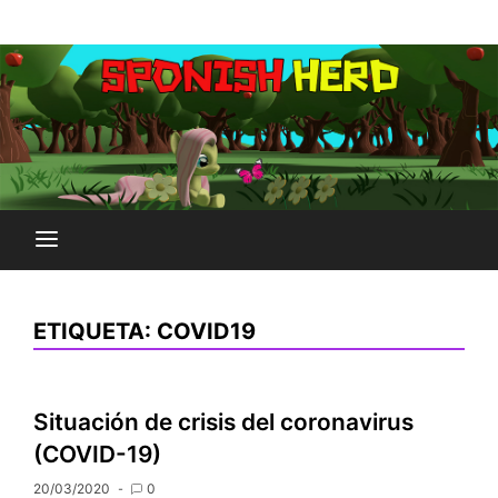
Saltar
Plataforma Brony de España
al
SPONISH HERD
contenido
ETIQUETA:
COVID19
Situación de crisis del coronavirus
(COVID-19)
20/03/2020
0