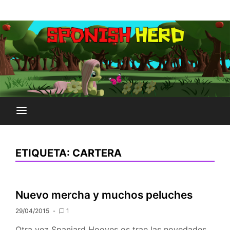
Saltar
Plataforma Brony de España
al
SPONISH HERD
contenido
ETIQUETA:
CARTERA
Nuevo mercha y muchos peluches
29/04/2015
1
Otra vez Spaniard Hooves os trae las novedades