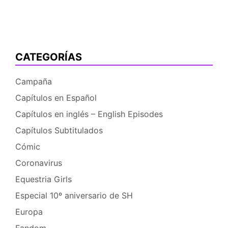
Little
Pony:
Collectible
Card
Game
CATEGORÍAS
(MLP:CCG)
en
Campaña
España
Capítulos en Español
Capítulos en inglés – English Episodes
Capítulos Subtitulados
Cómic
Coronavirus
Equestria Girls
Especial 10º aniversario de SH
Europa
Fandom