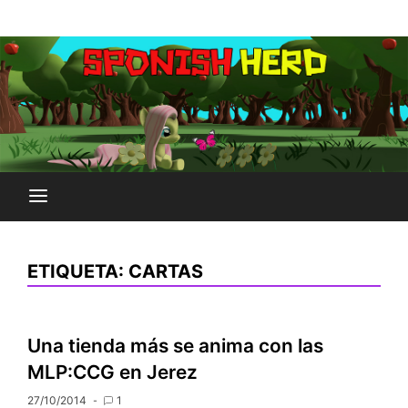
Saltar
Plataforma Brony de España
al
SPONISH HERD
contenido
ETIQUETA:
CARTAS
Una tienda más se anima con las
MLP:CCG en Jerez
27/10/2014
1