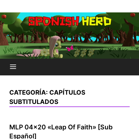
Saltar
Plataforma Brony de España
al
SPONISH HERD
contenido
CATEGORÍA:
CAPÍTULOS
SUBTITULADOS
MLP 04×20 «Leap Of Faith» [Sub
Español]