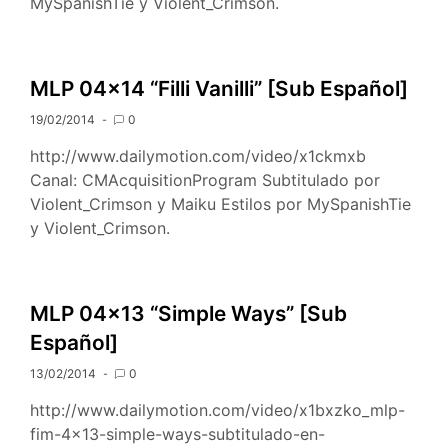
MySpanishTie y Violent_Crimson.
MLP 04×14 “Filli Vanilli” [Sub Español]
19/02/2014
0
http://www.dailymotion.com/video/x1ckmxb
Canal: CMAcquisitionProgram Subtitulado por
Violent_Crimson y Maiku Estilos por MySpanishTie
y Violent_Crimson.
MLP 04×13 “Simple Ways” [Sub
Español]
13/02/2014
0
http://www.dailymotion.com/video/x1bxzko_mlp-
fim-4×13-simple-ways-subtitulado-en-