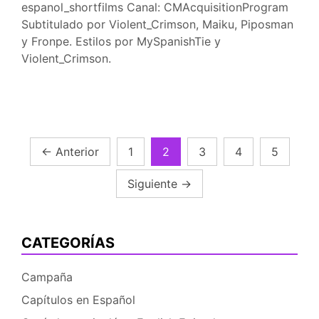
espanol_shortfilms Canal: CMAcquisitionProgram
Subtitulado por Violent_Crimson, Maiku, Piposman
y Fronpe. Estilos por MySpanishTie y
Violent_Crimson.
Navegación
←
Anterior
1
2
3
4
5
de
Siguiente
→
entradas
CATEGORÍAS
Campaña
Capítulos en Español