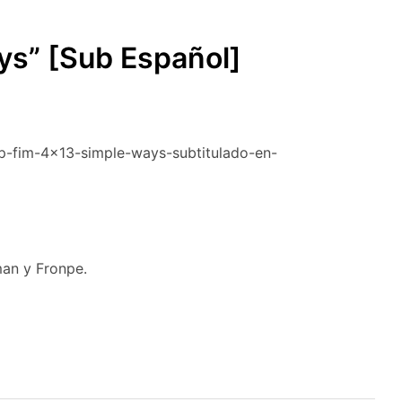
SUBMENÚ
S
s” [Sub Español]
p-fim-4×13-simple-ways-subtitulado-en-
man y Fronpe.