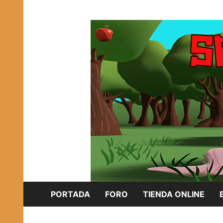
Saltar
Plataforma Brony de España
al
SPONISH HERD
contenido
PORTADA
FORO
TIENDA ONLINE