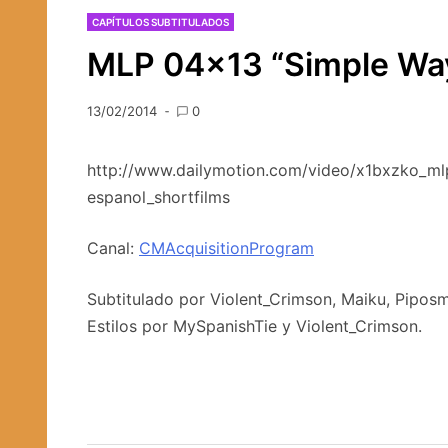
CAPÍTULOS SUBTITULADOS
MLP 04×13 “Simple Way
13/02/2014
0
http://www.dailymotion.com/video/x1bxzko_ml
espanol_shortfilms
Canal:
CMAcquisitionProgram
Subtitulado por Violent_Crimson, Maiku, Pipos
Estilos por MySpanishTie y Violent_Crimson.