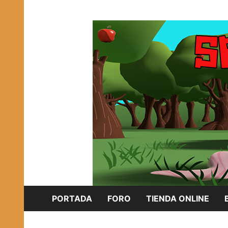
Saltar
Plataforma Brony de España
al
SPONISH HERD
contenido
PORTADA
FORO
TIENDA ONLINE