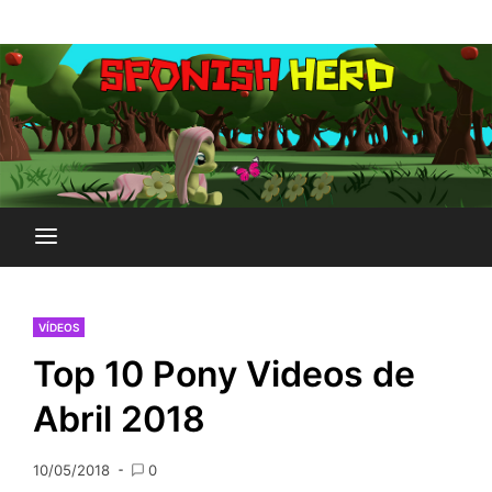
Saltar
Plataforma Brony de España
al
SPONISH HERD
contenido
VÍDEOS
Top 10 Pony Videos de
Abril 2018
10/05/2018
0