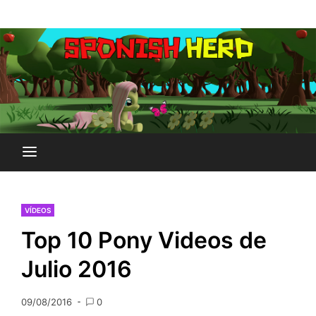
Saltar
Plataforma Brony de España
al
SPONISH HERD
contenido
VÍDEOS
Top 10 Pony Videos de
Julio 2016
09/08/2016
0