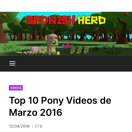
Saltar
Plataforma Brony de España
al
SPONISH HERD
contenido
VÍDEOS
Top 10 Pony Videos de
Marzo 2016
12/04/2016
0