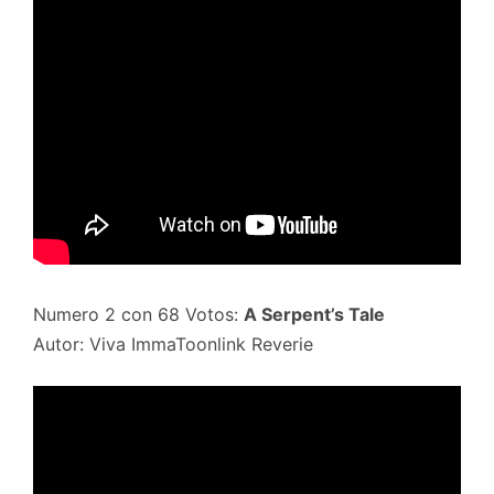
Numero 2 con 68 Votos:
A Serpent’s Tale
Autor: Viva ImmaToonlink Reverie