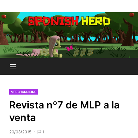
Saltar
Plataforma Brony de España
al
SPONISH HERD
contenido
MERCHANDISING
Revista nº7 de MLP a la
venta
20/03/2015
1