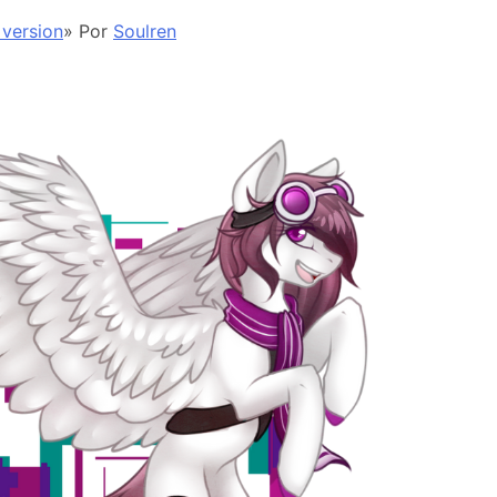
 version
» Por
Soulren