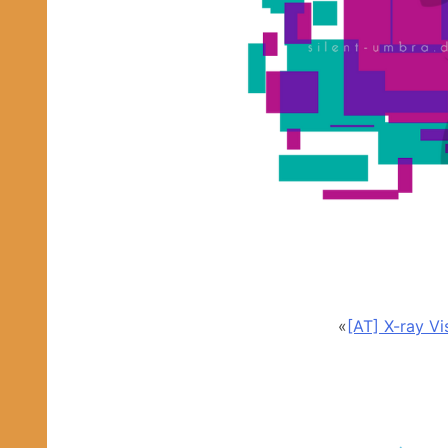
«
[AT] X-ray Vi