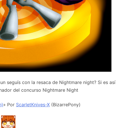
n seguís con la resaca de Nightmare night? Si es así
anador del concurso Nightmare Night
n)
» Por
ScarletKnives-X
(BizarrePony)