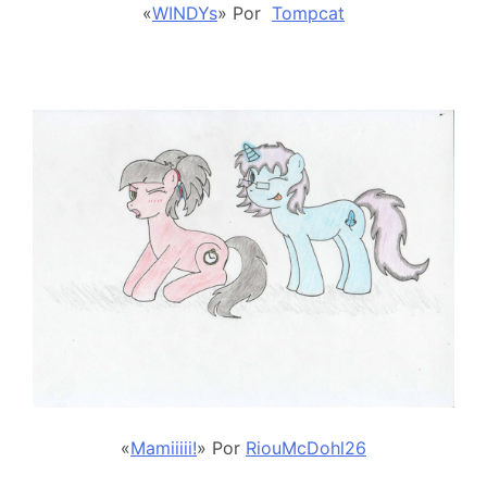
«
WINDYs
» Por
Tompcat
«
Mamiiiii!
» Por
RiouMcDohl26