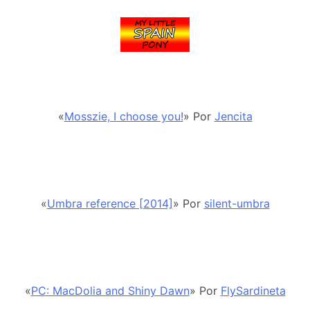
«
Mosszie, I choose you!
» Por
Jencita
«
Umbra reference [2014]
» Por
silent-umbra
«
PC: MacDolia and Shiny Dawn
» Por
FlySardineta