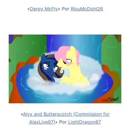
«
Derpy McFly
» Por
RiouMcDohl26
«
Alyx and Butterscotch (Commission for
AlexLive97)
» Por
LightDragon87