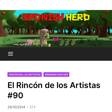
Saltar
Plataforma Brony de España
al
SPONISH HERD
contenido
RINCÓN DE LOS ARTISTAS
SPANIARD HOOVES
El Rincón de los Artistas
#90
26/10/2014
1