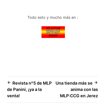
Todo esto y mucho más en :
Navegación
Revista nº5 de MLP
Una tienda más se
de Panini, ¡ya a la
anima con las
de
venta!
MLP:CCG en Jerez
entradas