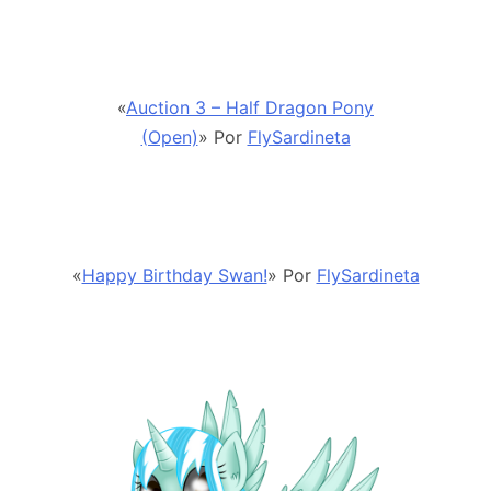
«
Auction 3 – Half Dragon Pony
(Open)
» Por
FlySardineta
«
Happy Birthday Swan!
» Por
FlySardineta