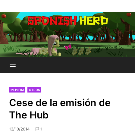
Saltar
Plataforma Brony de España
al
SPONISH HERD
contenido
MLP: FIM
OTROS
Cese de la emisión de
The Hub
13/10/2014
1