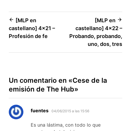
Navegación
[MLP en
[MLP en
castellano] 4×21 –
castellano] 4×22 –
de
Profesión de fe
Probando, probando,
entradas
uno, dos, tres
Un comentario en «
Cese de la
emisión de The Hub
»
dice:
fuentes
04/06/2015 a las 15:56
Es una lástima, con todo lo que